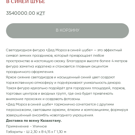
В СИНЕЙ ШУБЕ
3540000,00
KZT
В КОРЗИНУ
Светодиодная фигура «Дед Мороз в синей шубе» — это эффектный
символ зимних праздников, который превращает любое
пространство в настоящую сказку. Благодаря высоте более 4 метров
фигура заметна издалека и становится главным акцентом
праздничного оформления.
Яркое сияние светодиодов и насыщенный синий цвет создают
торжественную атмосферу и подчёркивают уникальность декора.
Такая фигура идеально подойдёт для городских площадей, парков,
торговых центров и входных групп, где она будет привлекать
внимание прохожих и создавать фотозоны.
«Дед Мороз в синей шубе» гармонично сочетается с другими
персонажами, световыми арками, ёлками и композициями, формируя
завершённый ансамбль новогоднего украшения.
Доставка по всему Казахстану.
Применение - Уличное
Габариты - Ш 2,30 x В 4,15 x Г 1,30 м