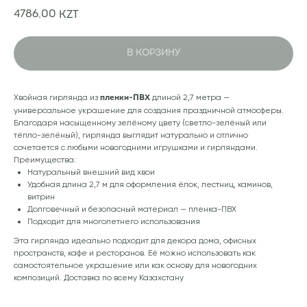
4786,00
KZT
В КОРЗИНУ
Хвойная гирлянда из
длиной 2,7 метра —
пленки-ПВХ
универсальное украшение для создания праздничной атмосферы.
Благодаря насыщенному зелёному цвету (светло-зелёный или
тёпло-зелёный), гирлянда выглядит натурально и отлично
сочетается с любыми новогодними игрушками и гирляндами.
Преимущества:
Натуральный внешний вид хвои
Удобная длина 2,7 м для оформления ёлок, лестниц, каминов,
витрин
Долговечный и безопасный материал — пленка-ПВХ
Подходит для многолетнего использования
Эта гирлянда идеально подходит для декора дома, офисных
пространств, кафе и ресторанов. Её можно использовать как
самостоятельное украшение или как основу для новогодних
композиций. Доставка по всему Казахстану