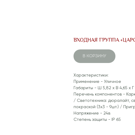
ВХОДНАЯ ГРУППА «ЦАР
В КОРЗИНУ
Характеристики:
Применение - Уличное
Габариты - Ш 5,82 x В 4,65 x Г
Перечень компонентов - Карк
/ Светотехника: дюралайт, с
покраской (3x3 - 9шт.) / Приг
Напряжение - 24в
Степень защиты - IP 65