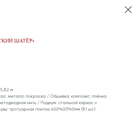
СКИЙ ШАТЁР»
 5,82 м
ас: металл, покраска / Обшивка: композит, плёнка
ветодиодная нить / Подиум: стальной каркас с
рузы: тротуарная плитка 400*400*40мм (81 шт.)