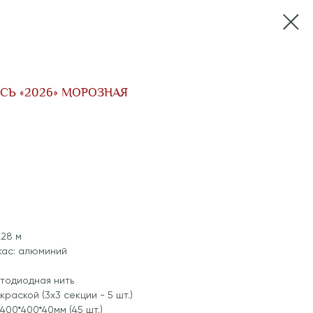
СЬ «2026» МОРОЗНАЯ
,28 м
кас: алюминий
етодиодная нить
краской (3x3 секции - 5 шт.)
400*400*40мм (45 шт.)