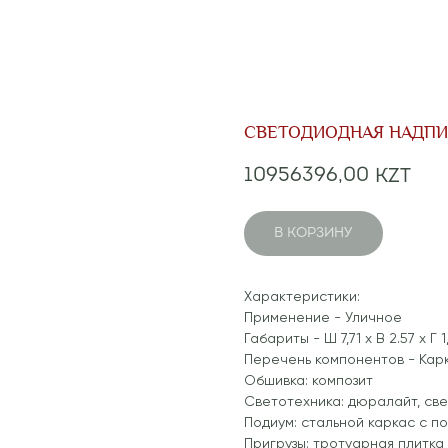
СВЕТОДИОДНАЯ НАДПИ
10956396,00
KZT
В КОРЗИНУ
Характеристики:
Применение - Уличное
Габариты - Ш 7,71 x В 2.57 x Г 1
Перечень компонентов - Кар
Обшивка: композит
Светотехника: дюралайт, св
Подиум: стальной каркас с по
Пригрузы: тротуарная плитка 