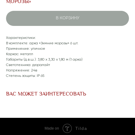
МОРОЗЫ»
В КОРЗИНУ
Характеристики:
В комплекте: арка «Зимние морозы» 6 шт.
Применение: уличное
Каркас: металл
Габариты (д.в.ш.): 3,80 x 3,30 x 1,80 м (1 арка)
Светотехника: дюралайт
Напряжение: 24в
Степень защиты:
IP 65
ВАС МОЖЕТ ЗАИНТЕРЕСОВАТЬ
Tilda
Made on