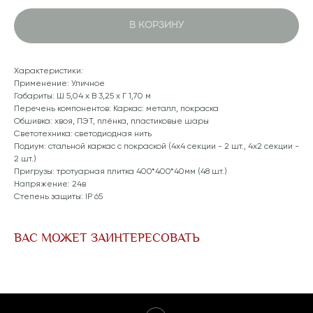
В КОРЗИНУ
Характеристики:
Применение: Уличное
Габариты: Ш 5,04 x В 3,25 x Г 1,70 м
Перечень компонентов: Каркас: металл, покраска
Обшивка: хвоя, ПЭТ, плёнка, пластиковые шары
Светотехника: светодиодная нить
Подиум: стальной каркас с покраской (4x4 секции - 2 шт., 4x2 секции -
2 шт.)
Пригрузы: тротуарная плитка 400*400*40мм (48 шт.)
Напряжение: 24в
Степень защиты: IP 65
ВАС МОЖЕТ ЗАИНТЕРЕСОВАТЬ