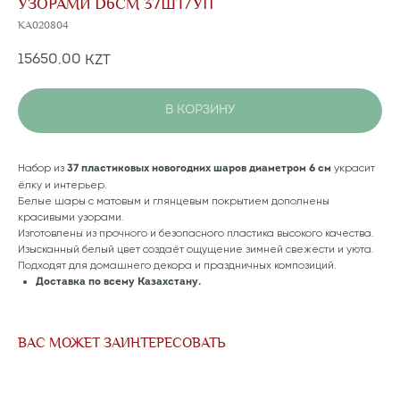
УЗОРАМИ D6СМ 37ШТ/УП
KA020804
15650,00
KZT
В КОРЗИНУ
Набор из
украсит
37 пластиковых новогодних шаров диаметром 6 см
ёлку и интерьер.
Белые шары с матовым и глянцевым покрытием дополнены
красивыми узорами.
Изготовлены из прочного и безопасного пластика высокого качества.
Изысканный белый цвет создаёт ощущение зимней свежести и уюта.
Подходят для домашнего декора и праздничных композиций.
Доставка по всему Казахстану.
ВАС МОЖЕТ ЗАИНТЕРЕСОВАТЬ