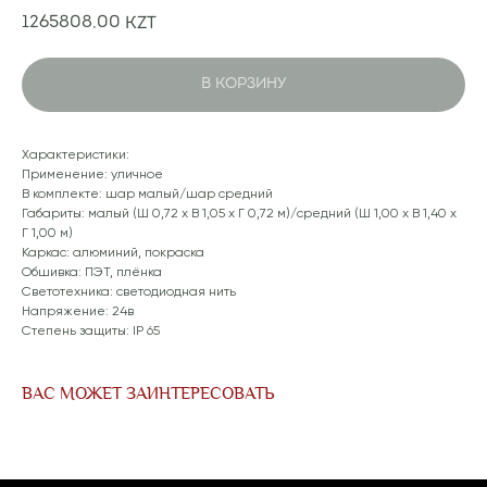
1265808,00
KZT
В КОРЗИНУ
Характеристики:
Применение: уличное
В комплекте: шар малый/шар средний
Габариты: малый (Ш 0,72 x В 1,05 x Г 0,72 м)/средний (Ш 1,00 x В 1,40 x
Г 1,00 м)
Каркас: алюминий, покраска
Обшивка: ПЭТ, плёнка
Светотехника: светодиодная нить
Напряжение: 24в
Степень защиты: IP 65
ВАС МОЖЕТ ЗАИНТЕРЕСОВАТЬ