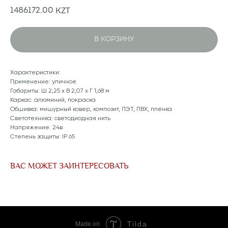
1486172,00
KZT
В КОРЗИНУ
Характеристики:
Применение: уличное
Габариты: Ш 2,25 x В 2,07 x Г 1,68 м
Каркас: алюминий, покраска
Обшивка: мишурный ковер, композит, ПЭТ, ПВХ, плёнка
Светотехника: светодиодная нить
Напряжение: 24в
Степень защиты: IP 65
ВАС МОЖЕТ ЗАИНТЕРЕСОВАТЬ
Tilda
Made on