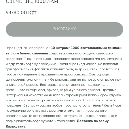
СВЕЧЕНИЕ, 1000 ЛАМП
98780,00
KZT
В КОРЗИНУ
Гирлянда-занавес длиной
с
10 метров
1000 светодиодными лампами
создаёт эффект настоящего светового
тёплого белого свечения
водопада. Тысячи огоньков наполняют пространство мягким сиянием
и дарят атмосферу праздника. Такая гирлянда идеально подходит
для оформления фасадов, больших окон, витрин и стен, превращая
любое помещение в праздничное пространство. Светодиоды
долговечны, экономичны и безопасны, они не нагреваются даже при
длительной работе. Благодаря этому гирлянда подходит для
домашнего интерьера, офисов, кафе и уличного декора. Прочные
материалы и качественный кабель гарантируют долгий срок службы
и возможность многократного использования. Простая установка
позволяет быстро украсить любое пространство, а тёплый белый свет
гармонично сочетается с другими элементами новогоднего
оформления. Такая гирлянда станет ярким акцентом праздника и
подчеркнёт атмосферу уюта и торжества.
Доставка по всему
Казахстану.