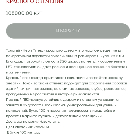
КРАСНОГО СВЕЧЕНИЯ
108000,00
KZT
В КОРЗИНУ
Толстый «Неон Флекс» красного цвета — это мощное решение для
декоративной подсветки с увеличенным размером шнура 15×15 мм.
Благодаря высокой плотности (120 диодов на метр) и современным
LED-технологиям он даёт ровное и насыщенное свечение без точек
и затемнений.
Красный свет всегда притягивает внимание и создаёт атмосферу
энергии. Такой вариант отлично подойдёт для оформления фасадов
зданий, витрин магазинов, рекламных вывесок, клубов, ресторанов,
праздничных мероприятий и интерьерных акцентов.
Прочный ПВХ-корпус устойчив к ударам и погодным условиям, а
защита IP65 делает «Неон Флекс» универсальным для улицы и
помещений. Бухта 100 м позволяет реализовать масштабные
проекты в архитектурном и декоративном освещении.
Доставка по всему Казахстану.
Цвет свечения: красный
В бухте 100 метров