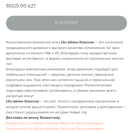
55215,00
KZT
В КОРЗИНУ
Искусственная комнатная ёлка
— это сочетание
Lilu Айлин Классик
традиционного дизайна и высокого качества исполнения. Её хвоя
выполнена из мягкого ПВХ и PE, благодаря чему каждая веточка
выглядит естественно, а форма сохраняется на протяжении многих
лет.
Благодаря компактным размерам, ёлка идеально подойдёт для
небольших помещений — квартир, детских комнат, офисов или
ресепшен-зон. При этом она остаётся пышной и гармоничной,
создавая ощущение настоящего праздника. Металлическая
подставка обеспечивает устойчивость, а сборка занимает всего
несколько минут.
— это уют, тепло и праздничное настроение в
Lilu Айлин Классик
каждом уголке вашего дома. Практичная, красивая и долговечная —
она станет украшением не на один Новый год.
Доставка по всему Казахстану.
Купить ёлку Lilu Айлин Классик 180см на Каспи магазине
Купить ёлку Lilu Айлин Классик 210см на Каспи магазине