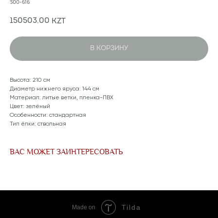
300-616
150503,00
KZT
В КОРЗИНУ
Высота: 210 см
Диаметр нижнего яруса: 144 см
Материал: литые ветки, пленка-ПВХ
Цвет: зелёный
Особенности: стандартная
Тип ёлки: ствольная
ВАС МОЖЕТ ЗАИНТЕРЕСОВАТЬ
Tilda
Made on