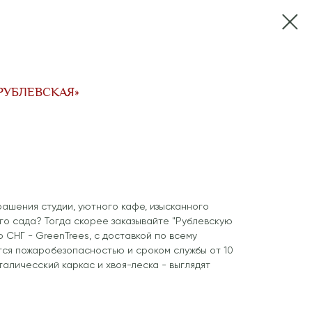
РУБЛЕВСКАЯ»
ашения студии, уютного кафе, изысканного
го сада? Тогда скорее заказывайте "Рублевскую
о СНГ - GreenTrees, с доставкой по всему
тся пожаробезопасностью и сроком службы от 10
еталичесский каркас и хвоя-леска - выглядят